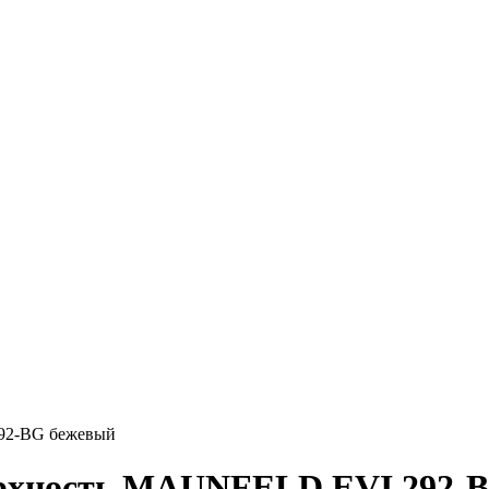
92-BG бежевый
ерхность MAUNFELD EVI.292-