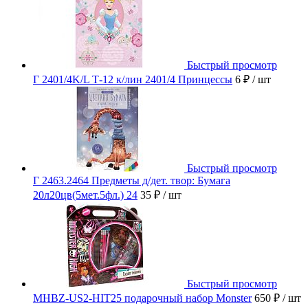
Быстрый просмотр
Г 2401/4K/L Т-12 к/лин 2401/4 Принцессы
6 ₽
/ шт
Быстрый просмотр
Г 2463.2464 Предметы д/дет. твор: Бумага
20л20цв(5мет.5фл.) 24
35 ₽
/ шт
Быстрый просмотр
MHBZ-US2-HIT25 подарочный набор Monster
650 ₽
/ шт