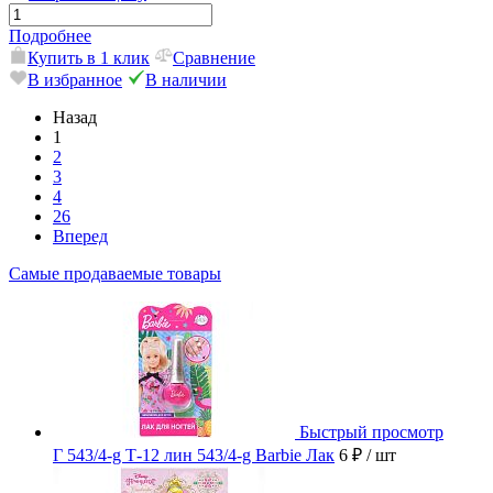
Подробнее
Купить в 1 клик
Сравнение
В избранное
В наличии
Назад
1
2
3
4
26
Вперед
Самые продаваемые товары
Быстрый просмотр
Г 543/4-g Т-12 лин 543/4-g Barbie Лак
6 ₽
/ шт