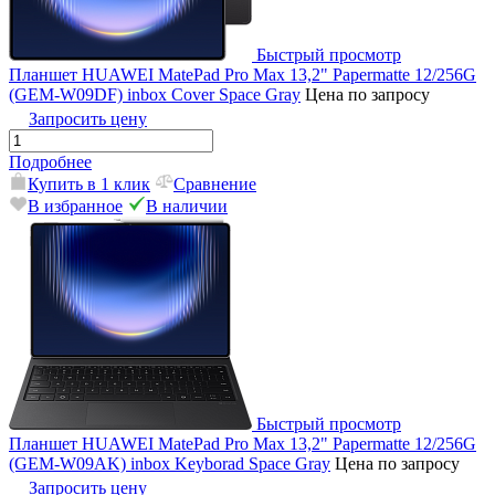
Быстрый просмотр
Планшет HUAWEI MatePad Pro Max 13,2" Papermatte 12/256G
(GEM-W09DF) inbox Cover Space Gray
Цена по запросу
Запросить цену
Подробнее
Купить в 1 клик
Сравнение
В избранное
В наличии
Быстрый просмотр
Планшет HUAWEI MatePad Pro Max 13,2" Papermatte 12/256G
(GEM-W09AK) inbox Keyborad Space Gray
Цена по запросу
Запросить цену