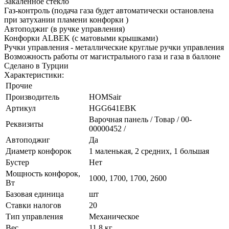
Закаленное стекло
Газ-контроль (подача газа будет автоматически остановлена
при затухании пламени конфорки )
Автоподжиг (в ручке управления)
Конфорки ALBEK (с матовыми крышками)
Ручки управления - металлические круглые ручки управления
Возможность работы от магистрального газа и газа в баллоне
Сделано в Турции
Характеристики:
Прочие
Производитель
HOMSair
Артикул
HGG641EBK
Варочная панель / Товар / 00-
Реквизиты
00000452 /
Автоподжиг
Да
Диаметр конфорок
1 маленькая, 2 средних, 1 большая
Бустер
Нет
Мощность конфорок,
1000, 1700, 1700, 2600
Вт
Базовая единица
шт
Ставки налогов
20
Тип управления
Механическое
Вес
11,8 кг