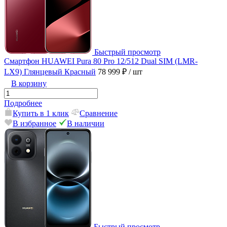
Быстрый просмотр
Смартфон HUAWEI Pura 80 Pro 12/512 Dual SIM (LMR-
LX9) Глянцевый Красный
78 999 ₽
/ шт
В корзину
Подробнее
Купить в 1 клик
Сравнение
В избранное
В наличии
Быстрый просмотр