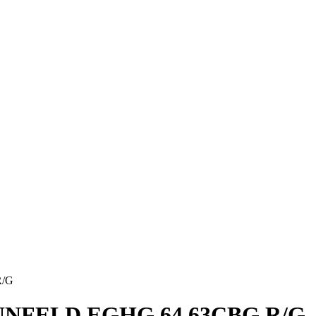
R/G
AUNFELD EGHG.64.63CBG.R/G