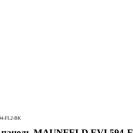
94-FL2-BK
я панель MAUNFELD EVI.594-