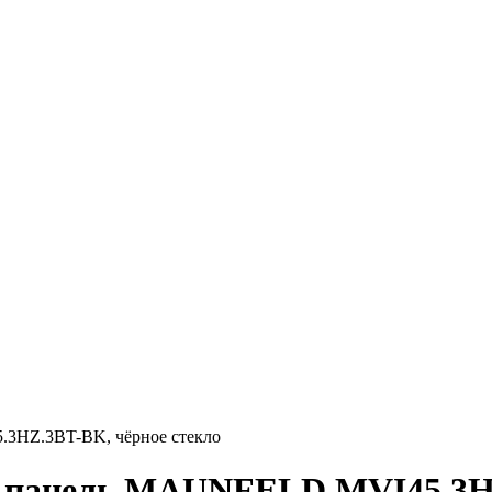
3HZ.3BT-BK, чёрное стекло
 панель MAUNFELD MVI45.3HZ