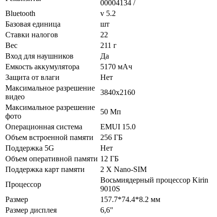
00004134 /
Bluetooth
v 5.2
Базовая единица
шт
Ставки налогов
22
Вес
211 г
Вход для наушников
Да
Емкость аккумулятора
5170 мAч
Защита от влаги
Нет
Максимальное разрешение
3840x2160
видео
Максимальное разрешение
50 Мп
фото
Операционная система
EMUI 15.0
Объем встроенной памяти
256 ГБ
Поддержка 5G
Нет
Объем оперативной памяти
12 ГБ
Поддержка карт памяти
2 X Nano-SIM
Восьмиядерный процессор Kirin
Процессор
9010S
Размер
157.7*74.4*8.2 мм
Размер дисплея
6,6"