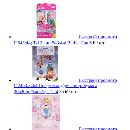
Быстрый просмотр
Г 543/4-g Т-12 лин 543/4-g Barbie Лак
6 ₽
/ шт
Быстрый просмотр
Г 2463.2464 Предметы д/дет. твор: Бумага
20л20цв(5мет.5фл.) 24
35 ₽
/ шт
Быстрый просмотр