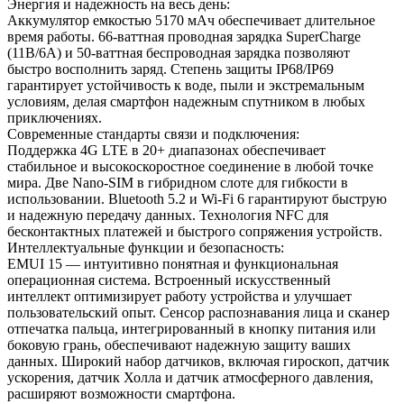
Энергия и надежность на весь день:
Аккумулятор емкостью 5170 мАч обеспечивает длительное
время работы. 66-ваттная проводная зарядка SuperCharge
(11В/6А) и 50-ваттная беспроводная зарядка позволяют
быстро восполнить заряд. Степень защиты IP68/IP69
гарантирует устойчивость к воде, пыли и экстремальным
условиям, делая смартфон надежным спутником в любых
приключениях.
Современные стандарты связи и подключения:
Поддержка 4G LTE в 20+ диапазонах обеспечивает
стабильное и высокоскоростное соединение в любой точке
мира. Две Nano-SIM в гибридном слоте для гибкости в
использовании. Bluetooth 5.2 и Wi-Fi 6 гарантируют быструю
и надежную передачу данных. Технология NFC для
бесконтактных платежей и быстрого сопряжения устройств.
Интеллектуальные функции и безопасность:
EMUI 15 — интуитивно понятная и функциональная
операционная система. Встроенный искусственный
интеллект оптимизирует работу устройства и улучшает
пользовательский опыт. Сенсор распознавания лица и сканер
отпечатка пальца, интегрированный в кнопку питания или
боковую грань, обеспечивают надежную защиту ваших
данных. Широкий набор датчиков, включая гироскоп, датчик
ускорения, датчик Холла и датчик атмосферного давления,
расширяют возможности смартфона.