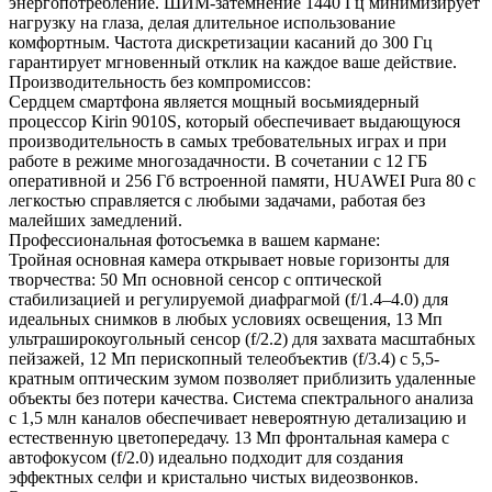
энергопотребление. ШИМ-затемнение 1440 Гц минимизирует
нагрузку на глаза, делая длительное использование
комфортным. Частота дискретизации касаний до 300 Гц
гарантирует мгновенный отклик на каждое ваше действие.
Производительность без компромиссов:
Сердцем смартфона является мощный восьмиядерный
процессор Kirin 9010S, который обеспечивает выдающуюся
производительность в самых требовательных играх и при
работе в режиме многозадачности. В сочетании с 12 ГБ
оперативной и 256 Гб встроенной памяти, HUAWEI Pura 80 с
легкостью справляется с любыми задачами, работая без
малейших замедлений.
Профессиональная фотосъемка в вашем кармане:
Тройная основная камера открывает новые горизонты для
творчества: 50 Мп основной сенсор с оптической
стабилизацией и регулируемой диафрагмой (f/1.4–4.0) для
идеальных снимков в любых условиях освещения, 13 Мп
ультраширокоугольный сенсор (f/2.2) для захвата масштабных
пейзажей, 12 Мп перископный телеобъектив (f/3.4) с 5,5-
кратным оптическим зумом позволяет приблизить удаленные
объекты без потери качества. Система спектрального анализа
с 1,5 млн каналов обеспечивает невероятную детализацию и
естественную цветопередачу. 13 Мп фронтальная камера с
автофокусом (f/2.0) идеально подходит для создания
эффектных селфи и кристально чистых видеозвонков.