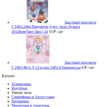
Быстрый просмотр
Г 2463.2464 Предметы д/дет. твор: Бумага
20л20цв(5мет.5фл.) 24
35 ₽
/ шт
Быстрый просмотр
Г 2401/4K/L Т-12 к/лин 2401/4 Принцессы
6 ₽
/ шт
Каталог
Телевизоры
Ноутбуки
Умные часы
Смартфоны и Аксессуары
Наушники
Мониторы и принтеры