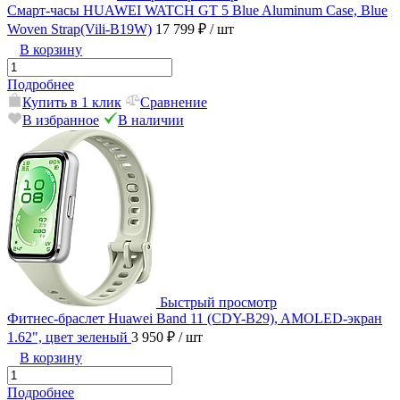
Смарт-часы HUAWEI WATCH GT 5 Blue Aluminum Case, Blue
Woven Strap(Vili-B19W)
17 799 ₽
/ шт
В корзину
Подробнее
Купить в 1 клик
Сравнение
В избранное
В наличии
Быстрый просмотр
Фитнес-браслет Huawei Band 11 (CDY-B29), AMOLED-экран
1.62", цвет зеленый
3 950 ₽
/ шт
В корзину
Подробнее