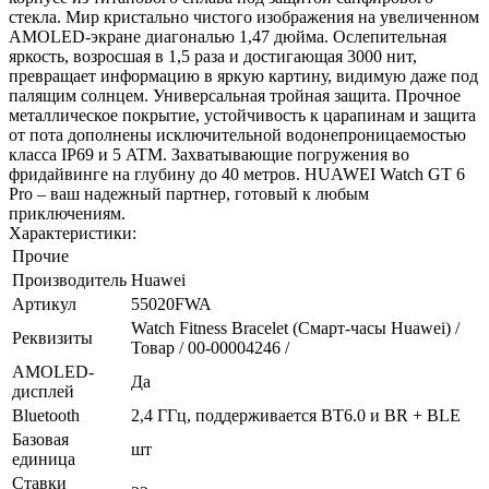
стекла. Мир кристально чистого изображения на увеличенном
AMOLED-экране диагональю 1,47 дюйма. Ослепительная
яркость, возросшая в 1,5 раза и достигающая 3000 нит,
превращает информацию в яркую картину, видимую даже под
палящим солнцем. Универсальная тройная защита. Прочное
металлическое покрытие, устойчивость к царапинам и защита
от пота дополнены исключительной водонепроницаемостью
класса IP69 и 5 ATM. Захватывающие погружения во
фридайвинге на глубину до 40 метров. HUAWEI Watch GT 6
Pro – ваш надежный партнер, готовый к любым
приключениям.
Характеристики:
Прочие
Производитель
Huawei
Артикул
55020FWA
Watch Fitness Bracelet (Смарт-часы Huawei) /
Реквизиты
Товар / 00-00004246 /
AMOLED-
Да
дисплей
Bluetooth
2,4 ГГц, поддерживается BT6.0 и BR + BLE
Базовая
шт
единица
Ставки