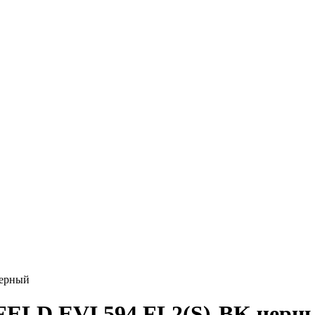
черный
ELD EVI.594.FL2(S)-BK черн