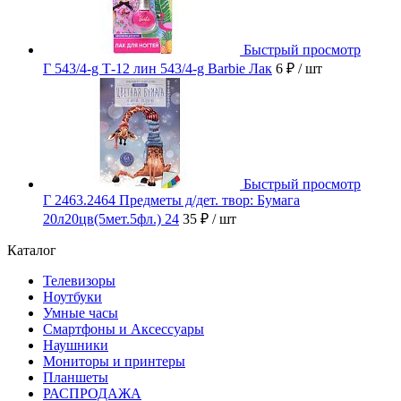
Быстрый просмотр
Г 543/4-g Т-12 лин 543/4-g Barbie Лак
6 ₽
/ шт
Быстрый просмотр
Г 2463.2464 Предметы д/дет. твор: Бумага
20л20цв(5мет.5фл.) 24
35 ₽
/ шт
Каталог
Телевизоры
Ноутбуки
Умные часы
Смартфоны и Аксессуары
Наушники
Мониторы и принтеры
Планшеты
РАСПРОДАЖА