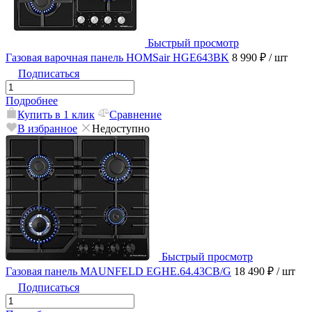
Быстрый просмотр
Газовая варочная панель HOMSair HGE643BK
8 990 ₽
/ шт
Подписаться
Подробнее
Купить в 1 клик
Сравнение
В избранное
Недоступно
Быстрый просмотр
Газовая панель MAUNFELD EGHE.64.43CB/G
18 490 ₽
/ шт
Подписаться