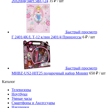
20л20цв(5мет.5фл.) 24
35 ₽
/ шт
Быстрый просмотр
Г 2401/4K/L Т-12 к/лин 2401/4 Принцессы
6 ₽
/ шт
Быстрый просмотр
MHBZ-US2-HIT25 подарочный набор Monster
650 ₽
/ шт
Каталог
Телевизоры
Ноутбуки
Умные часы
Смартфоны и Аксессуары
Наушники