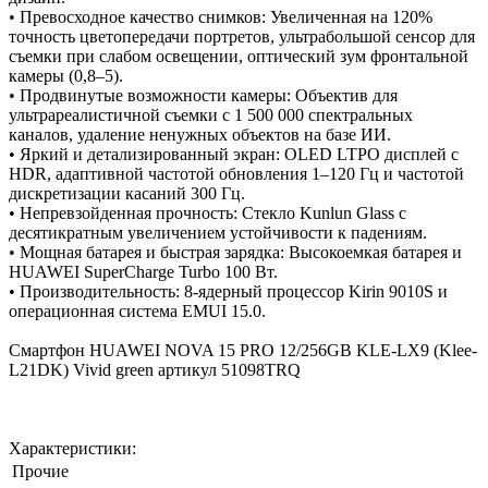
• Превосходное качество снимков: Увеличенная на 120%
точность цветопередачи портретов, ультрабольшой сенсор для
съемки при слабом освещении, оптический зум фронтальной
камеры (0,8–5).
• Продвинутые возможности камеры: Объектив для
ультрареалистичной съемки с 1 500 000 спектральных
каналов, удаление ненужных объектов на базе ИИ.
• Яркий и детализированный экран: OLED LTPO дисплей с
HDR, адаптивной частотой обновления 1–120 Гц и частотой
дискретизации касаний 300 Гц.
• Непревзойденная прочность: Стекло Kunlun Glass с
десятикратным увеличением устойчивости к падениям.
• Мощная батарея и быстрая зарядка: Высокоемкая батарея и
HUAWEI SuperCharge Turbo 100 Вт.
• Производительность: 8-ядерный процессор Kirin 9010S и
операционная система EMUI 15.0.
Смартфон HUAWEI NOVA 15 PRO 12/256GB KLE-LX9 (Klee-
L21DK) Vivid green артикул 51098TRQ
Характеристики:
Прочие