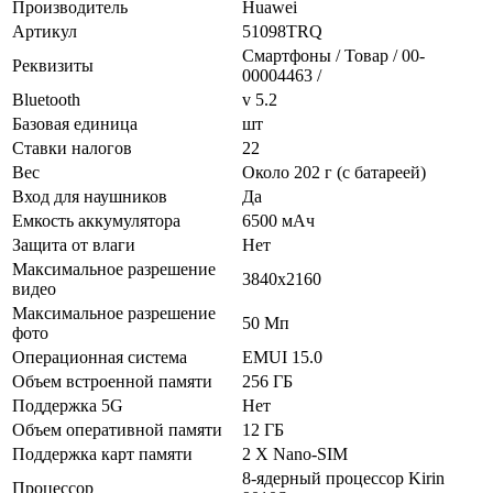
Производитель
Huawei
Артикул
51098TRQ
Смартфоны / Товар / 00-
Реквизиты
00004463 /
Bluetooth
v 5.2
Базовая единица
шт
Ставки налогов
22
Вес
Около 202 г (с батареей)
Вход для наушников
Да
Емкость аккумулятора
6500 мAч
Защита от влаги
Нет
Максимальное разрешение
3840x2160
видео
Максимальное разрешение
50 Мп
фото
Операционная система
EMUI 15.0
Объем встроенной памяти
256 ГБ
Поддержка 5G
Нет
Объем оперативной памяти
12 ГБ
Поддержка карт памяти
2 X Nano-SIM
8-ядерный процессор Kirin
Процессор