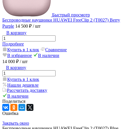
Быстрый просмотр
Беспроводные наушники HUAWEI FreeClip 2 (T0027) Berry
Purple
14 500 ₽
/ шт
В корзину
Подробнее
Купить в 1 клик
Сравнение
В избранное
В наличии
14 000 ₽
/ шт
В корзину
Купить в 1 клик
Нашли дешевле
Рассчитать доставку
В наличии
Поделиться
Ошибка
Закрыть окно
Беспроводные наушники HUAWEI FreeClip 2 (T0027) Blue