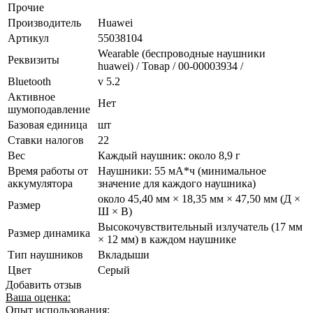
Прочие
Производитель
Huawei
Артикул
55038104
Wearable (беспроводные наушники
Реквизиты
huawei) / Товар / 00-00003934 /
Bluetooth
v 5.2
Активное
Нет
шумоподавление
Базовая единица
шт
Ставки налогов
22
Вес
Каждый наушник: около 8,9 г
Время работы от
Наушники: 55 мА*ч (минимальное
аккумулятора
значение для каждого наушника)
около 45,40 мм × 18,35 мм × 47,50 мм (Д ×
Размер
Ш × В)
Высокочувствительный излучатель (17 мм
Размер динамика
× 12 мм) в каждом наушнике
Тип наушников
Вкладыши
Цвет
Серый
Добавить отзыв
Ваша оценка:
Опыт использования: