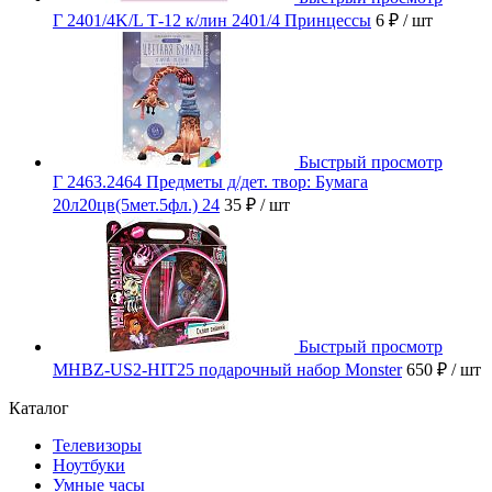
Г 2401/4K/L Т-12 к/лин 2401/4 Принцессы
6 ₽
/ шт
Быстрый просмотр
Г 2463.2464 Предметы д/дет. твор: Бумага
20л20цв(5мет.5фл.) 24
35 ₽
/ шт
Быстрый просмотр
MHBZ-US2-HIT25 подарочный набор Monster
650 ₽
/ шт
Каталог
Телевизоры
Ноутбуки
Умные часы