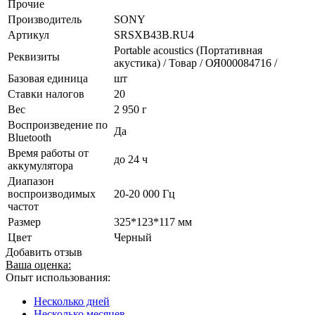
Прочие
Производитель
SONY
Артикул
SRSXB43B.RU4
Portable acoustics (Портативная
Реквизиты
акустика) / Товар / ОЯ000084716 /
Базовая единица
шт
Ставки налогов
20
Вес
2 950 г
Воспроизведение по
Да
Bluetooth
Время работы от
до 24 ч
аккумулятора
Диапазон
воспроизводимых
20-20 000 Гц
частот
Размер
325*123*117 мм
Цвет
Черный
Добавить отзыв
Ваша оценка:
Опыт использования:
Несколько дней
Несколько месяцев