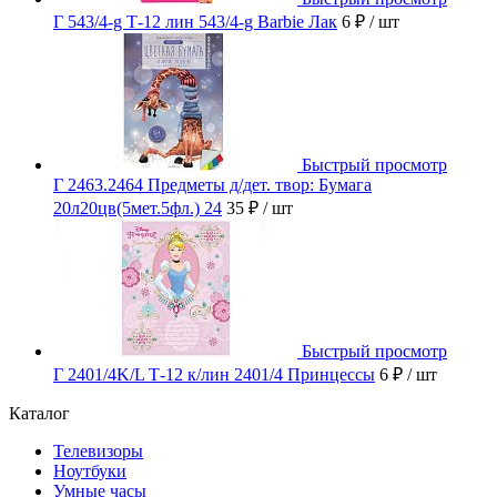
Г 543/4-g Т-12 лин 543/4-g Barbie Лак
6 ₽
/ шт
Быстрый просмотр
Г 2463.2464 Предметы д/дет. твор: Бумага
20л20цв(5мет.5фл.) 24
35 ₽
/ шт
Быстрый просмотр
Г 2401/4K/L Т-12 к/лин 2401/4 Принцессы
6 ₽
/ шт
Каталог
Телевизоры
Ноутбуки
Умные часы